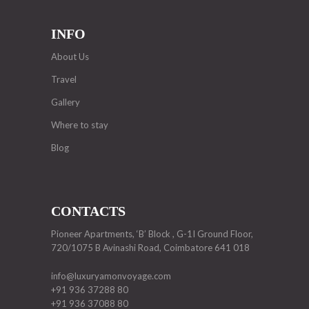
INFO
About Us
Travel
Gallery
Where to stay
Blog
CONTACTS
Pioneer Apartments, ‘B’ Block , G-1I Ground Floor,
720/1075 B Avinashi Road, Coimbatore 641 018
info@luxuryamonvoyage.com
+91 936 37288 80
+91 936 37088 80