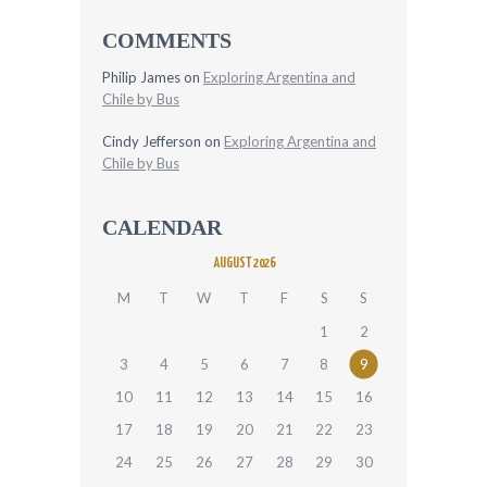
COMMENTS
Philip James
on
Exploring Argentina and
Chile by Bus
Cindy Jefferson
on
Exploring Argentina and
Chile by Bus
CALENDAR
AUGUST 2026
M
T
W
T
F
S
S
1
2
3
4
5
6
7
8
9
10
11
12
13
14
15
16
17
18
19
20
21
22
23
24
25
26
27
28
29
30